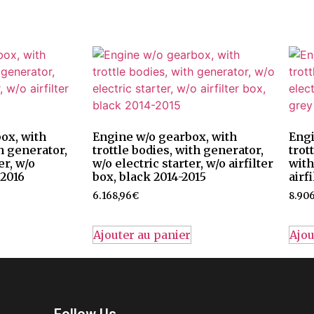
ox, with
Engine w/o gearbox, with
Engi
th generator,
trottle bodies, with generator,
trot
er, w/o
w/o electric starter, w/o airfilter
with
 2016
box, black 2014-2015
airf
6.168,96
€
8.90
Ajouter au panier
Ajou
Follow Us