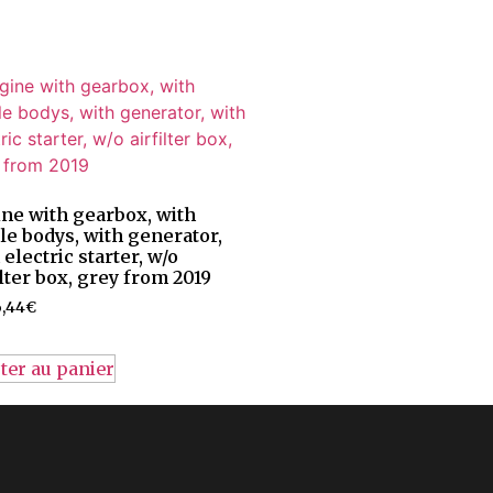
ne with gearbox, with
tle bodys, with generator,
 electric starter, w/o
ilter box, grey from 2019
6,44
€
ter au panier