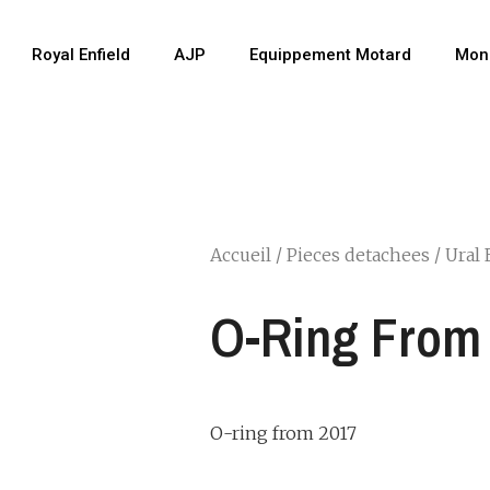
Royal Enfield
AJP
Equippement Motard
Mon
Accueil
/
Pieces detachees
/
Ural 
O-Ring From
O-ring from 2017