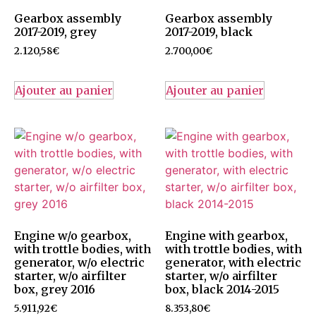
Gearbox assembly
Gearbox assembly
2017-2019, grey
2017-2019, black
2.120,58
€
2.700,00
€
Ajouter au panier
Ajouter au panier
Engine w/o gearbox,
Engine with gearbox,
with trottle bodies, with
with trottle bodies, with
generator, w/o electric
generator, with electric
starter, w/o airfilter
starter, w/o airfilter
box, grey 2016
box, black 2014-2015
5.911,92
€
8.353,80
€