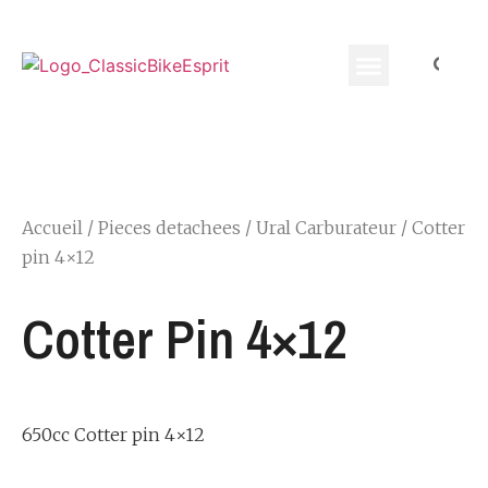
Equippement Motard
Accueil
/
Pieces detachees
/
Ural Carburateur
/ Cotter
pin 4×12
Cotter Pin 4×12
650cc Cotter pin 4×12