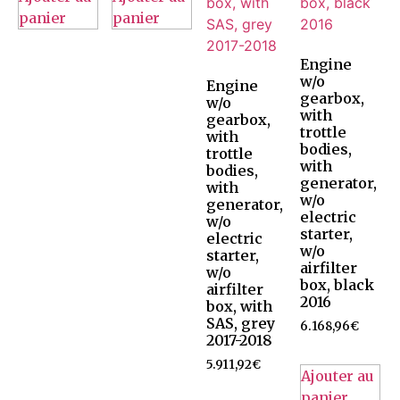
panier
panier
Engine
w/o
Engine
gearbox,
w/o
with
gearbox,
trottle
with
bodies,
trottle
with
bodies,
generator,
with
w/o
generator,
electric
w/o
starter,
electric
w/o
starter,
airfilter
w/o
box, black
airfilter
2016
box, with
SAS, grey
6.168,96
€
2017-2018
5.911,92
€
Ajouter au
panier