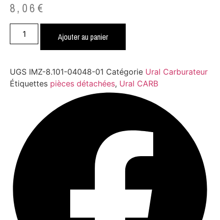
8,06
€
quantité
de
Ajouter au panier
Oil
seal
(Russian)
UGS
IMZ-8.101-04048-01
Catégorie
Ural Carburateur
Étiquettes
pièces détachées
,
Ural CARB