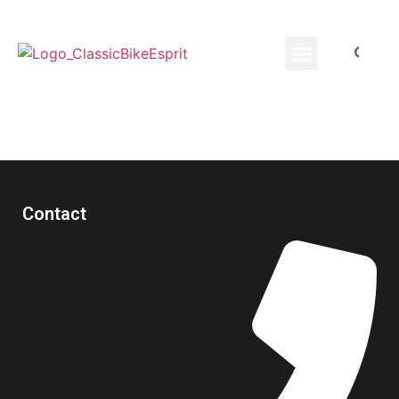
Equippement Motard
Contact