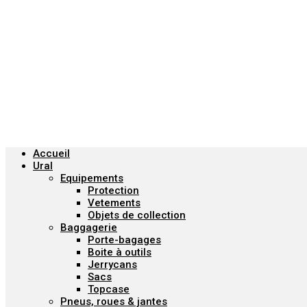
Menu
Accueil
Ural
Equipements
Protection
Vetements
Objets de collection
Baggagerie
Porte-bagages
Boite à outils
Jerrycans
Sacs
Topcase
Pneus, roues & jantes