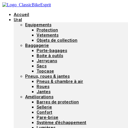
Accueil
Ural
Equipements
Protection
Vetements
Objets de collection
Baggagerie
Porte-bagages
Boite à outils
Jerrycans
Sacs
Topcase
Pneus, roues & jantes
Pneus & chambre à air
Roues
Jantes
Améliorations
Barres de protection
Sellerie
Confort
Pare-brise
Système d’échappement
Lumières