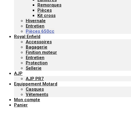
Remorques
Pièces
Kit cross
Hivernale
Entretien
Pièces 650cc
Royal Enfield
Accessoires
Bagagerie
Finition moteur
Entretien
Protection
Sellerie
AJP
AJP PR7
Equippement Motard
Casques
Vêtements
Mon compte
Panier