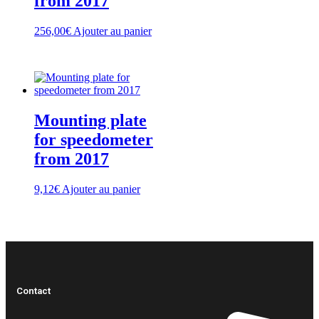
from 2017
256,00
€
Ajouter au panier
Mounting plate
for speedometer
from 2017
9,12
€
Ajouter au panier
Contact