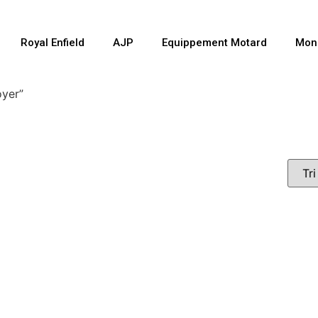
Royal Enfield
AJP
Equippement Motard
Mon
oyer”