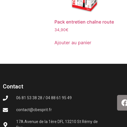
Pack entretien chaîne route
34,90
€
Ajouter au panier
Contact
06 81 53 38 28 / 04 88 61 95 49
contact@cbesprit.fr
17A Avenue de la 1ère DFL 13210 St Rémy de