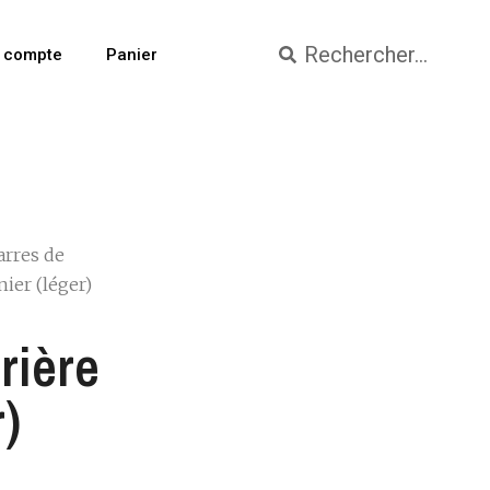
 compte
Panier
arres de
nier (léger)
rière
)