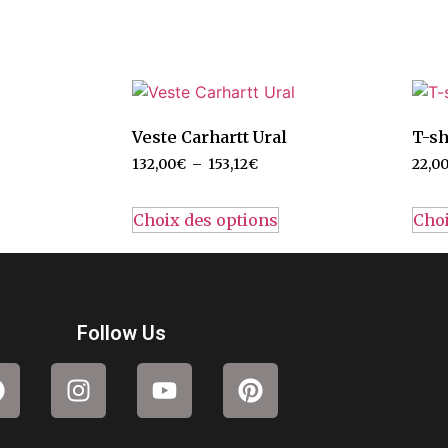
Veste Carhartt Ural
T-sh
132,00
€
–
153,12
€
22,0
Choix des options
Choi
Follow Us