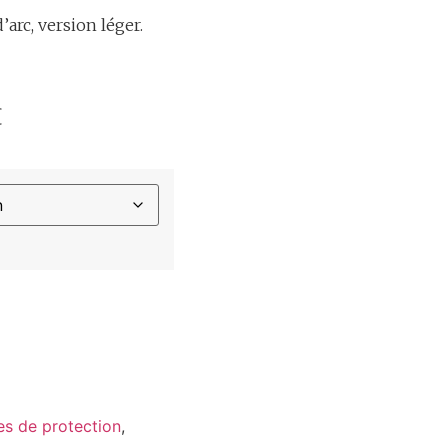
arc, version léger.
€
es de protection
,