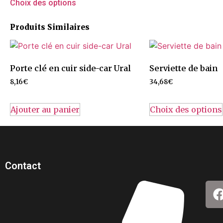
Choix des options
Produits Similaires
Porte clé en cuir side-car Ural
Serviette de bain
8,16
€
34,68
€
Ajouter au panier
Choix des options
Contact