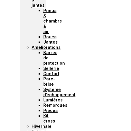
&
jantes
Pneus
&
chambre
à
air
Roues
Jantes
Améliorations
Barres
de
protection
Sellerie
Confort
Pare-
brise
Système
d’échappement
Lumières
Remorques
Pièces
Kit
cross
Hivernale