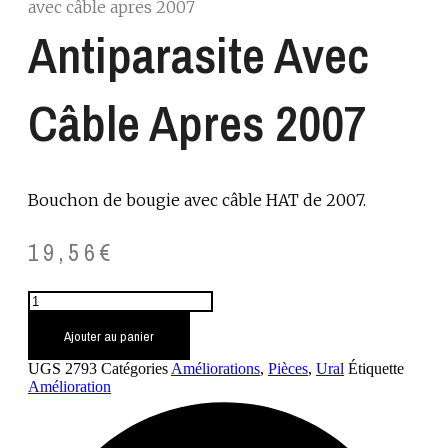
avec câble apres 2007
Antiparasite Avec
Câble Apres 2007
Bouchon de bougie avec câble HAT de 2007.
19,56
€
quantité
de
Antiparasite
Ajouter au panier
avec
UGS
2793
Catégories
Améliorations
,
Pièces
,
Ural
Étiquette
câble
Amélioration
apres
2007