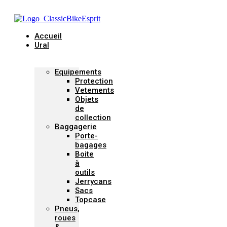
Accueil
Ural
Equipements
Protection
Vetements
Objets
de
collection
Baggagerie
Porte-
bagages
Boite
à
outils
Jerrycans
Sacs
Topcase
Pneus,
roues