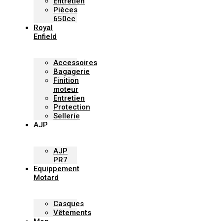
Entretien
Pièces
650cc
Royal
Enfield
Accessoires
Bagagerie
Finition
moteur
Entretien
Protection
Sellerie
AJP
AJP
PR7
Equippement
Motard
Casques
Vêtements