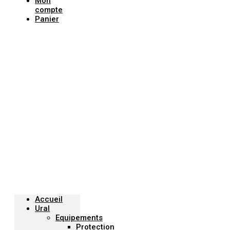
Mon
compte
Panier
Menu
Accueil
Ural
Equipements
Protection