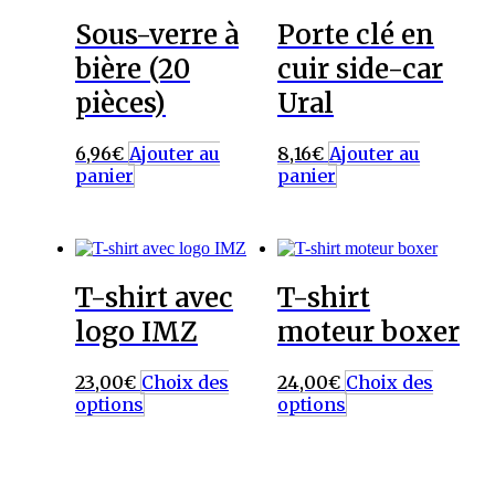
Sous-verre à
Porte clé en
bière (20
cuir side-car
pièces)
Ural
6,96
€
Ajouter au
8,16
€
Ajouter au
panier
panier
T-shirt avec
T-shirt
logo IMZ
moteur boxer
23,00
€
Choix des
24,00
€
Choix des
Ce
Ce
options
options
produit
produit
a
a
plusieurs
plusieurs
variations.
variations.