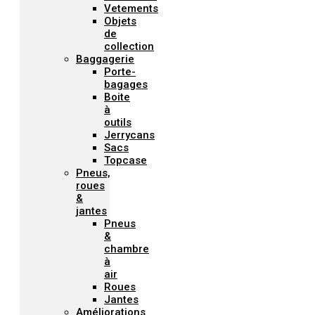
Vetements
Objets
de
collection
Baggagerie
Porte-
bagages
Boite
à
outils
Jerrycans
Sacs
Topcase
Pneus,
roues
&
jantes
Pneus
&
chambre
à
air
Roues
Jantes
Améliorations