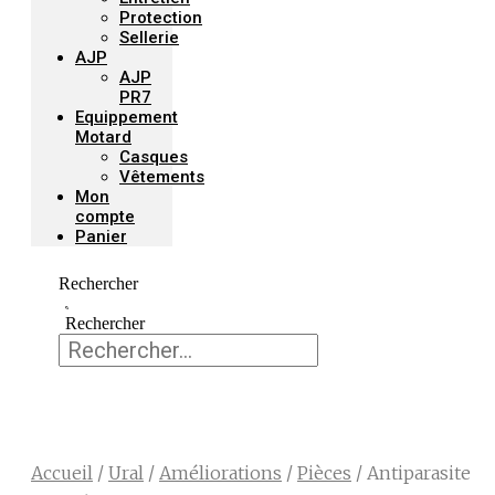
Protection
Sellerie
AJP
AJP
PR7
Equippement
Motard
Casques
Vêtements
Mon
compte
Panier
Rechercher
Rechercher
Accueil
/
Ural
/
Améliorations
/
Pièces
/ Antiparasite