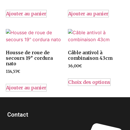
Ajouter au panier
Ajouter au panier
Housse de roue de
Câble antivol à
secours 19″ cordura
combinaison 43cm
nato
36,00
€
114,57
€
Choix des options
Ajouter au panier
Contact