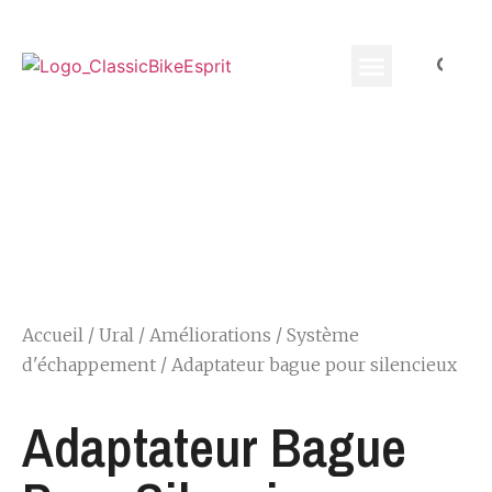
Equippement Motard
Accueil
/
Ural
/
Améliorations
/
Système
d'échappement
/ Adaptateur bague pour silencieux
Adaptateur Bague