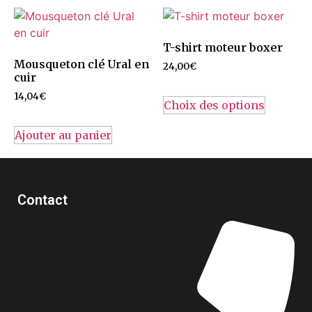
T-shirt moteur boxer
Mousqueton clé Ural en
24,00
€
cuir
14,04
€
Choix des options
Ajouter au panier
Contact