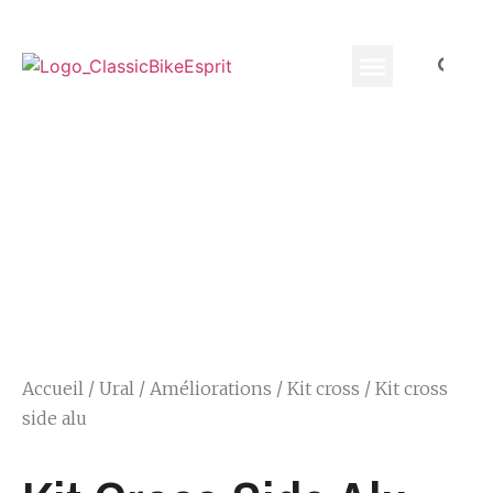
Equippement Motard
Accueil
/
Ural
/
Améliorations
/
Kit cross
/ Kit cross
side alu