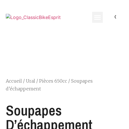
Equippement Motard
Accueil
/
Ural
/
Pièces 650cc
/ Soupapes
d’échappement
Soupapes
D’échappement