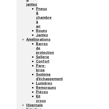
&
jantes
Pneus
&
chambre
à
air
Roues
Jantes
Améliorations
Barres
de
protection
Sellerie
Confort
Pare-
brise
Système
d’échappement
Lumières
Remorques
Pièces
Kit
cross
Hivernale