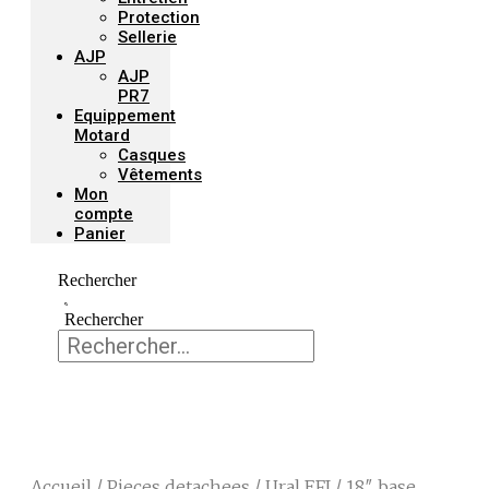
Protection
Sellerie
AJP
AJP
PR7
Equippement
Motard
Casques
Vêtements
Mon
compte
Panier
Rechercher
Rechercher
Accueil
/
Pieces detachees
/
Ural EFI
/ 18″ base