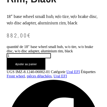
18″ base wheel small hub, w/o tire, w/o brake disc,
w/o disc adapter, aluminium rim, black
882,00
€
quantité de 18" base wheel small hub, w/o tire, w/o brake
disc, w/o disc adapter, aluminium rim, black
Ajouter au panier
UGS
IMZ-8.1240-06002-01
Catégorie
Ural EFI
Étiquettes
Front wheel
,
pièces détachées
,
Ural EFI