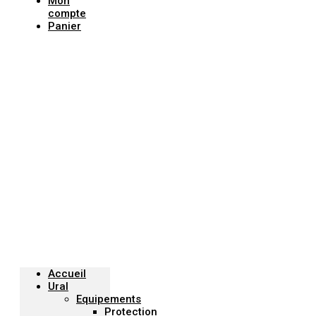
Mon
compte
Panier
Menu
Accueil
Ural
Equipements
Protection