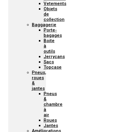
Vetements
Objets
de
collection
Baggagerie
Porte-
bagages
Boite
à
outils
Jerrycans
Sacs
Topcase
Pneus,
roues
&
jantes
Pneus
&
chambre
à
air
Roues
Jantes
Améliorations