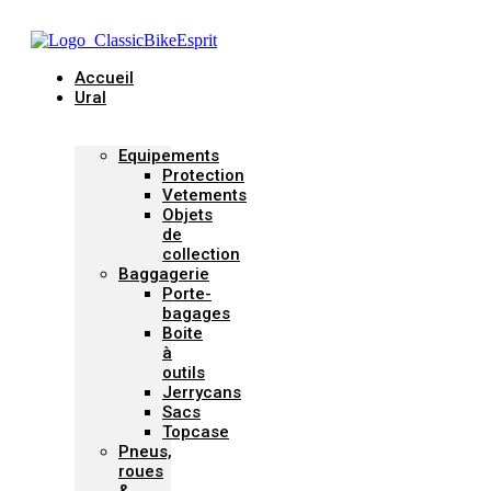
Accueil
Ural
Equipements
Protection
Vetements
Objets
de
collection
Baggagerie
Porte-
bagages
Boite
à
outils
Jerrycans
Sacs
Topcase
Pneus,
roues