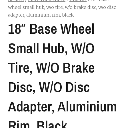
wheel small hub, w/o tire, w/o brake disc, w/o disc
adapter, aluminium rim, black
18″ Base Wheel
Small Hub, W/o
Tire, W/o Brake
Disc, W/o Disc
Adapter, Aluminium
Rim, Black