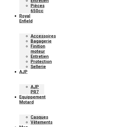
Entretien
Pièces
650cc
Royal
Enfield
Accessoires
Bagagerie
Finition
moteur
Entretien
Protection
Sellerie
AJP
AJP
PR7
Equippement
Motard
Casques
Vêtements