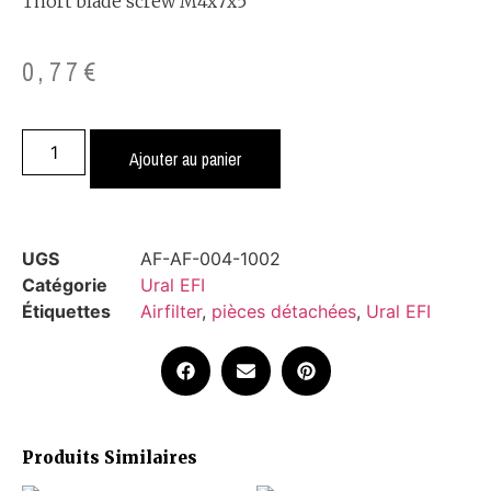
Thort blade screw M4x7x5
0,77
€
Ajouter au panier
UGS
AF-AF-004-1002
Catégorie
Ural EFI
Étiquettes
Airfilter
,
pièces détachées
,
Ural EFI
Produits Similaires