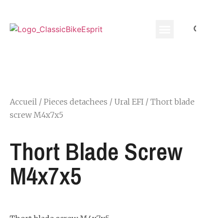
Equippement Motard
Accueil
/
Pieces detachees
/
Ural EFI
/ Thort blade
screw M4x7x5
Thort Blade Screw
M4x7x5