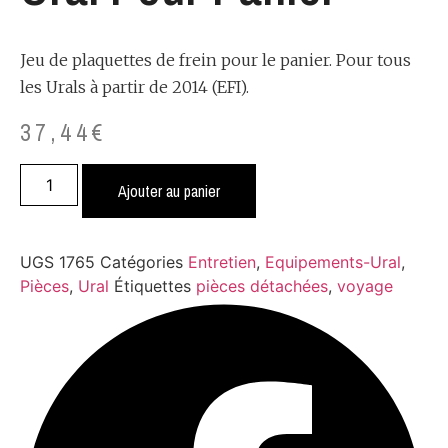
Jeu de plaquettes de frein pour le panier. Pour tous
les Urals à partir de 2014 (EFI).
37,44
€
quantité
de
Ajouter au panier
Plaquettes
de
frein
Ural
UGS
1765
Catégories
Entretien
,
Equipements-Ural
,
pour
panier
Pièces
,
Ural
Étiquettes
pièces détachées
,
voyage