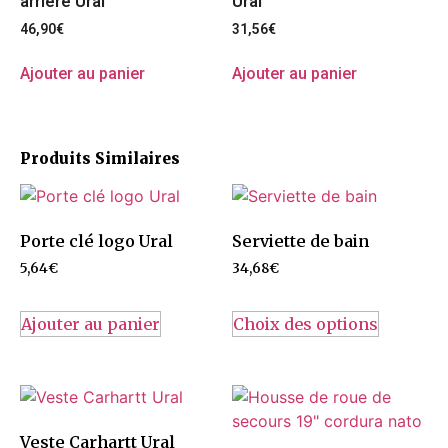
arrière Ural
Ural
46,90
€
31,56
€
Ajouter au panier
Ajouter au panier
Produits Similaires
Porte clé logo Ural
Serviette de bain
5,64
€
34,68
€
Ce
produit
Ajouter au panier
Choix des options
a
plusieurs
variation
Les
options
Veste Carhartt Ural