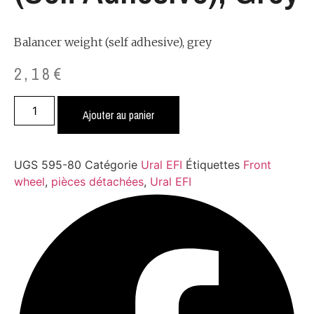
Balancer weight (self adhesive), grey
2,18
€
quantité
de
Ajouter au panier
Balancer
weight
(self
adhesive),
UGS
595-80
Catégorie
Ural EFI
Étiquettes
Front
grey
wheel
,
pièces détachées
,
Ural EFI